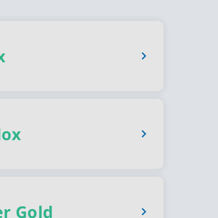
x
lox
er Gold