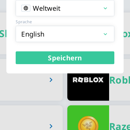
Weltweit
typen
Sprache
eShop
Xbo
English
Speichern
Rob
Raz