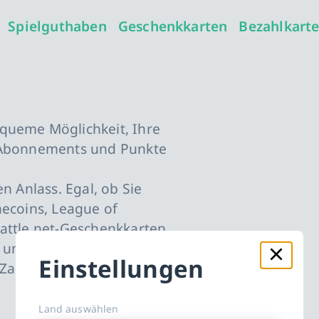
Spielguthaben
Geschenkkarten
Bezahlkart
queme Möglichkeit, Ihre
, Abonnements und Punkte
n Anlass. Egal, ob Sie
necoins, League of
Battle.net-Geschenkkarten
und alle Artikel sind
Einstellungen
 Zahlung versandbereit an
Land auswählen