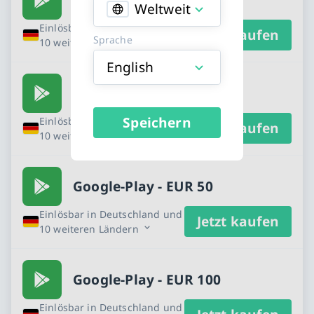
Weltweit
Einlösbar in Deutschland und
Jetzt kaufen
Sprache
10 weiteren Ländern
English
Google-Play - EUR 25
Speichern
Einlösbar in Deutschland und
Jetzt kaufen
10 weiteren Ländern
Google-Play - EUR 50
Einlösbar in Deutschland und
Jetzt kaufen
10 weiteren Ländern
Google-Play - EUR 100
Einlösbar in Deutschland und