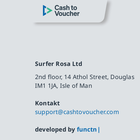
zum Hauptinhalt springen
CashToVoucher: Zur Startseite
zur Hauptnavigation springen
Slide 1 von 0
Surfer Rosa Ltd
2nd floor, 14 Athol Street, Douglas
IM1 1JA, Isle of Man
Kontakt
support@cashtovoucher.com
developed by
functn|