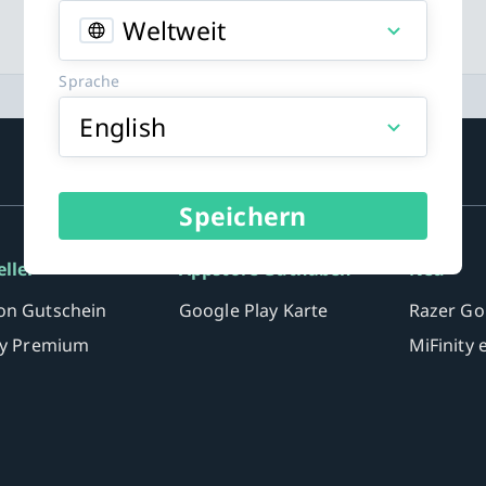
Weltweit
Sprache
English
Speichern
eller
Appstore Guthaben
Neu
n Gutschein
Google Play Karte
Razer Go
fy Premium
MiFinity