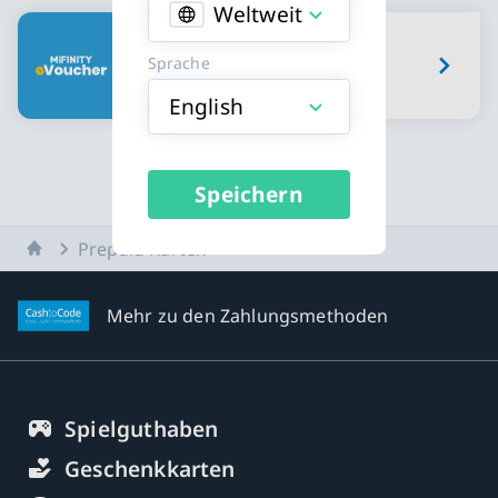
Weltweit
Erhältliche Prepaid Karten Karttypen
MiFinity eVoucher
Sprache
English
Speichern
Startseite
Prepaid Karten
Mehr zu den Zahlungsmethoden
Spielguthaben
Geschenkkarten