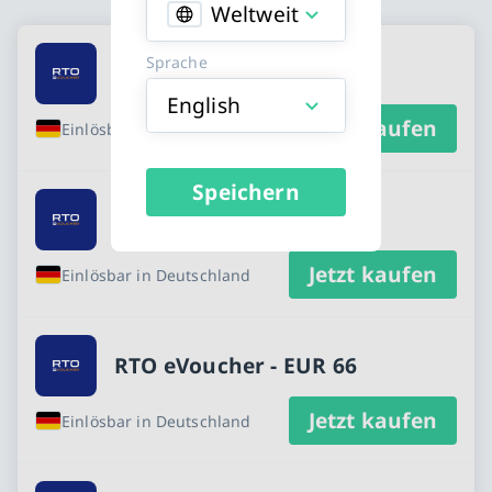
Weltweit
Erhältliche RTO eVoucher Karten
Sprache
RTO eVoucher - EUR 22
English
Jetzt kaufen
Einlösbar in Deutschland
Speichern
RTO eVoucher - EUR 55
Jetzt kaufen
Einlösbar in Deutschland
RTO eVoucher - EUR 66
Jetzt kaufen
Einlösbar in Deutschland