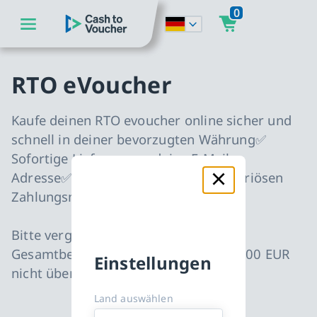
0
zum Hauptinhalt springen
CashToVoucher: Zur Startseite
zur Hauptnavigation springen
RTO eVoucher
Kaufe deinen RTO evoucher online sicher und
schnell in deiner bevorzugten Währung✅
Sofortige Lieferung an deine E-Mail-
Adresse✅ Sichere Bezahlung dank seriösen
Zahlungsmethoden✅
Bitte vergewissern Sie sich, dass der
Gesamtbetrag Ihres Warenkorbs 500,00 EUR
Einstellungen
nicht überschreitet.
Land auswählen