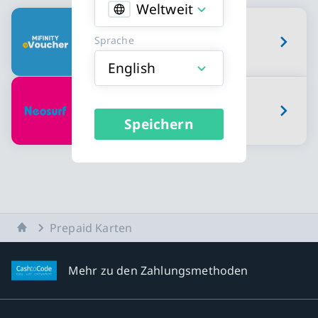
Weltweit
Erhältliche Prepaid Karten Karttypen
MiFinity eVoucher
Sprache
English
Neosurf Gutschein
Speichern
Startseite
Prepaid Karten
Mehr zu den Zahlungsmethoden