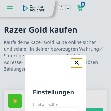
0
zum Hauptinhalt springen
CashToVoucher: Zur Startseite
zur Hauptnavigation springen
Razer Gold kaufen
Kaufe deine Razer Gold Karte online sicher
und schnell in deiner bevorzugten Währung✅
Sofortige Lieferung an deine E-Mail-
Adresse✅ Sichere Bezahlung dank seriösen
Zahlungsmethoden✅
Einstellungen
Erhältliche Razer Gold kaufen Karten
Razer Gold - EUR 10
Land auswählen