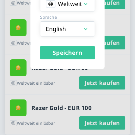
Jetzt kaufen
Weltweit
Weltweit einlösbar
Sprache
Razer Gold - EUR 25
English
Jetzt kaufen
Weltweit einlösbar
Speichern
Razer Gold - EUR 50
Jetzt kaufen
Weltweit einlösbar
Razer Gold - EUR 100
Jetzt kaufen
Weltweit einlösbar