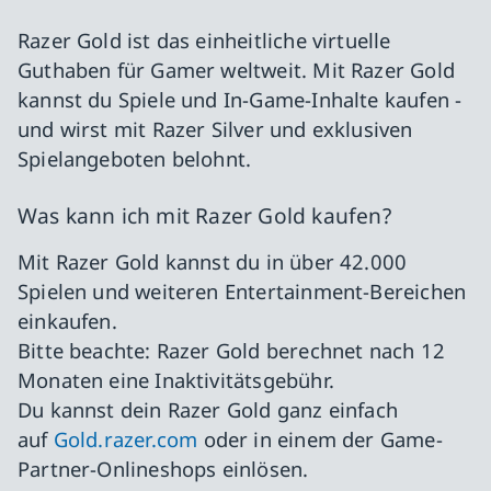
Razer Gold ist das einheitliche virtuelle
Guthaben für Gamer weltweit. Mit Razer Gold
kannst du Spiele und In-Game-Inhalte kaufen -
und wirst mit Razer Silver und exklusiven
Spielangeboten belohnt.
Was kann ich mit Razer Gold kaufen?
Mit Razer Gold kannst du in über 42.000
Spielen und weiteren Entertainment-Bereichen
einkaufen.
Bitte beachte: Razer Gold berechnet nach 12
Monaten eine Inaktivitätsgebühr.
Du kannst dein Razer Gold ganz einfach
auf
Gold.razer.com
oder in einem der Game-
Partner-Onlineshops einlösen.